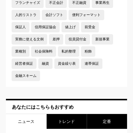
フランチャイズ
不正会計
不正融資
事業再生
人的リストラ
会計ソフト
便利フォーマット
保証人
信用保証協会
値上げ
前受金
実務に使える文例
差押
役員貸付金
新規事業
業種別
社会保険料
私的整理
粉飾
経営者保証
融資
資金繰り表
連帯保証
金融スキーム
あなたにはこちらもおすすめ
ニュース
トレンド
定番