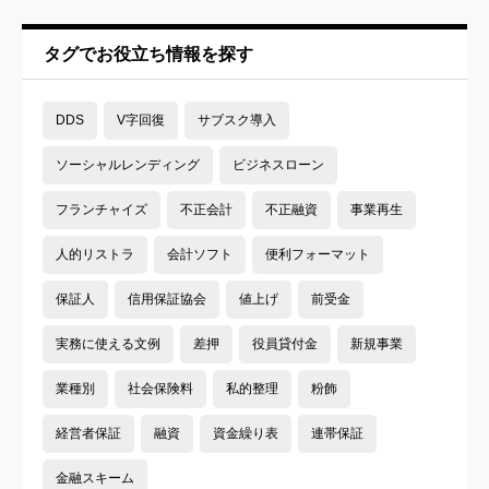
タグでお役立ち情報を探す
DDS
V字回復
サブスク導入
ソーシャルレンディング
ビジネスローン
フランチャイズ
不正会計
不正融資
事業再生
人的リストラ
会計ソフト
便利フォーマット
保証人
信用保証協会
値上げ
前受金
実務に使える文例
差押
役員貸付金
新規事業
業種別
社会保険料
私的整理
粉飾
経営者保証
融資
資金繰り表
連帯保証
金融スキーム