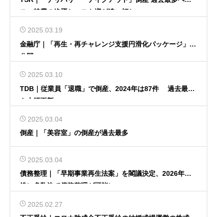
ス、特需の終焉とコスト増が追い打ち
2025.03.19
金融庁｜「再生・再チャレンジ支援円滑化パッケージ」を
公開
2025.03.10
TDB｜従業員「退職」で倒産、2024年は87件 過去最多
を大幅更新
2025.03.04
倒産｜「美容室」の倒産が過去最多
2025.03.04
債務整理｜「早期事業再生法案」を閣議決定、2026年目
処に多数決で債務整理が可能に
2025.02.27