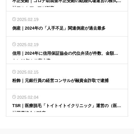
不正受給｜コロナ助成金不正受給の結婚式場運営の株式会
社アルカディアが倒産
2025.02.19
倒産｜2024年の「人手不足」関連倒産が過去最多
2025.02.19
信用｜2024年に信用保証協会の代位弁済が件数、金額と
もに10年ぶり高水準
2025.02.15
粉飾｜元銀行員の経営コンサルが融資金詐取で逮捕
2025.02.04
TSR｜医療脱毛「トイトイトイクリニック」運営の（医）
社団雪焔会が破産